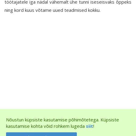
töötajatele iga nädal vähemalt ühe tunni iseseisvaks õppeks
ning kord kuus võtame uued teadmised kokku.
Nõustun küpsiste kasutamise põhimõtetega. Küpsiste
kasutamise kohta võid rohkem lugeda
siit
!
Arro & Agasild Inseneribüroo OÜ