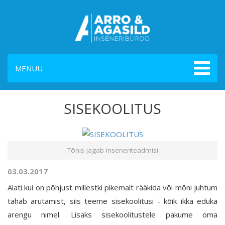
MENÜÜ
SISEKOOLITUS
Tõnis jagab inseneriteadmisi
03.03.2017
Alati kui on põhjust millestki pikemalt rääkida või mõni juhtum
tahab arutamist, siis teeme sisekoolitusi - kõik ikka eduka
arengu nimel. Lisaks sisekoolitustele pakume oma