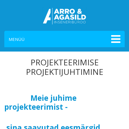
MENÜÜ
PROJEKTEERIMISE
PROJEKTIJUHTIMINE
Meie juhime
projekteerimist -
sina saavutad eesmärgid