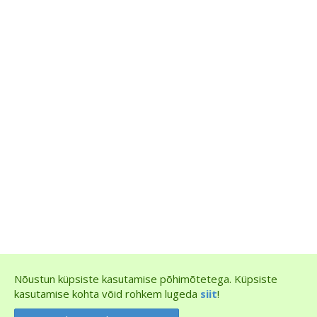
Nõustun küpsiste kasutamise põhimõtetega. Küpsiste
kasutamise kohta võid rohkem lugeda
siit
!
Arro & Agasild Inseneribüroo OÜ