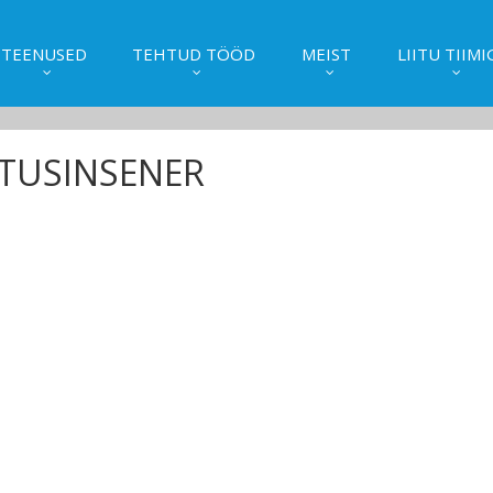
TEENUSED
TEHTUD TÖÖD
MEIST
LIITU TIIMI
ITUSINSENER