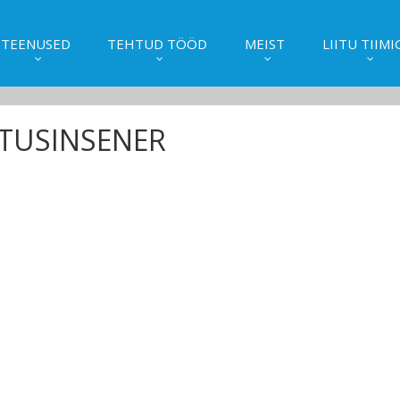
TEENUSED
TEHTUD TÖÖD
MEIST
LIITU TIIMI
ITUSINSENER